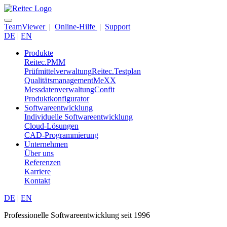
TeamViewer
|
Online-Hilfe
|
Support
DE
|
EN
Produkte
Reitec.PMM
Prüfmittelverwaltung
Reitec.Testplan
Qualitätsmanagement
MeXX
Messdatenverwaltung
Confit
Produktkonfigurator
Softwareentwicklung
Individuelle Softwareentwicklung
Cloud-Lösungen
CAD-Programmierung
Unternehmen
Über uns
Referenzen
Karriere
Kontakt
DE
|
EN
Professionelle Softwareentwicklung seit 1996