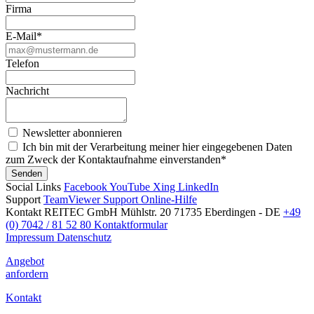
Firma
E-Mail
*
Telefon
Nachricht
Newsletter abonnieren
Ich bin mit der Verarbeitung meiner hier eingegebenen Daten
zum Zweck der Kontaktaufnahme einverstanden
*
Senden
Social Links
Facebook
YouTube
Xing
LinkedIn
Support
TeamViewer
Support
Online-Hilfe
Kontakt
REITEC GmbH
Mühlstr. 20
71735 Eberdingen - DE
+49
(0) 7042 / 81 52 80
Kontaktformular
Impressum
Datenschutz
Angebot
anfordern
Kontakt